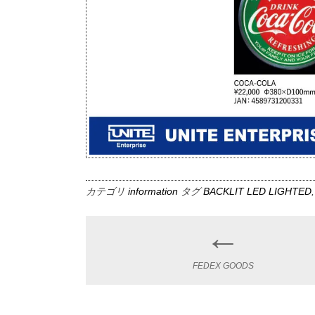
カテゴリ
information
タグ
BACKLIT LED LIGHTED
←
Post
navigation
FEDEX GOODS