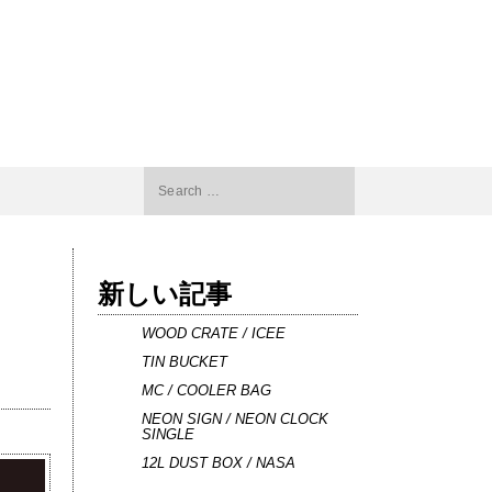
Search
for:
新しい記事
WOOD CRATE / ICEE
TIN BUCKET
MC / COOLER BAG
NEON SIGN / NEON CLOCK
SINGLE
12L DUST BOX / NASA