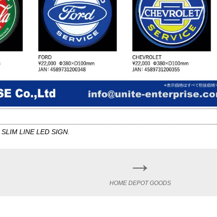
,
SLIM LINE LED SIGN
.
→
HOME DEPOT GOODS