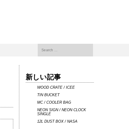
Search
for:
新しい記事
WOOD CRATE / ICEE
TIN BUCKET
MC / COOLER BAG
NEON SIGN / NEON CLOCK
SINGLE
12L DUST BOX / NASA