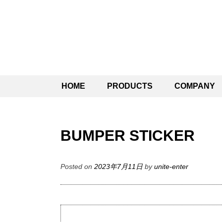
SKIP
HOME
PRODUCTS
COMPANY
TO
CONTENT
BUMPER STICKER
Posted on
2023年7月11日
by
unite-enter