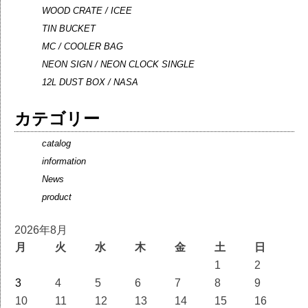
WOOD CRATE / ICEE
TIN BUCKET
MC / COOLER BAG
NEON SIGN / NEON CLOCK SINGLE
12L DUST BOX / NASA
カテゴリー
catalog
information
News
product
2026年8月
月
火
水
木
金
土
日
1
2
3
4
5
6
7
8
9
10
11
12
13
14
15
16