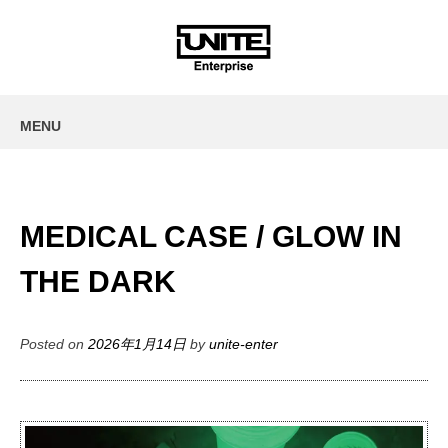
MENU
SKIP
TO
CONTENT
MEDICAL CASE / GLOW IN
THE DARK
Posted on
2026年1月14日
by
unite-enter