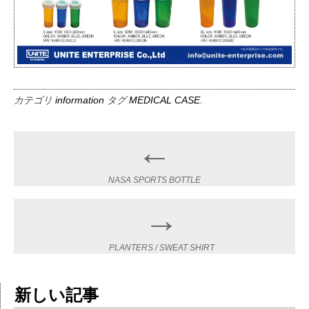
カテゴリ
information
タグ
MEDICAL CASE
.
←
Post
navigation
NASA SPORTS BOTTLE
→
PLANTERS / SWEAT SHIRT
新しい記事