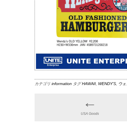
カテゴリ
information
タグ
HAWAII
,
WENDY'S
,
ウェ
←
Post
navigation
USA Goods