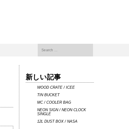
Search
for:
新しい記事
WOOD CRATE / ICEE
TIN BUCKET
MC / COOLER BAG
NEON SIGN / NEON CLOCK
SINGLE
12L DUST BOX / NASA