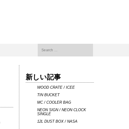
Search
for:
新しい記事
WOOD CRATE / ICEE
TIN BUCKET
MC / COOLER BAG
NEON SIGN / NEON CLOCK
SINGLE
12L DUST BOX / NASA
春