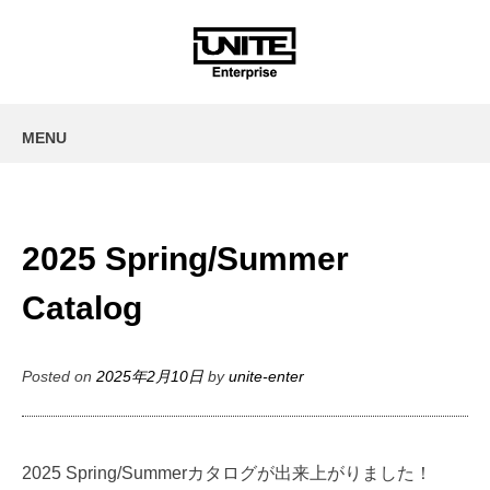
MENU
SKIP
TO
CONTENT
2025 Spring/Summer
Catalog
Posted on
2025年2月10日
by
unite-enter
2025 Spring/Summerカタログが出来上がりました！