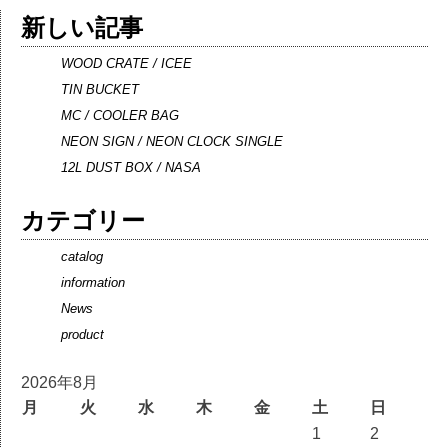
新しい記事
WOOD CRATE / ICEE
TIN BUCKET
MC / COOLER BAG
NEON SIGN / NEON CLOCK SINGLE
12L DUST BOX / NASA
カテゴリー
catalog
information
News
product
2026年8月
月
火
水
木
金
土
日
1
2